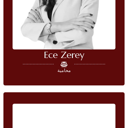
Ece Zerey
محامية