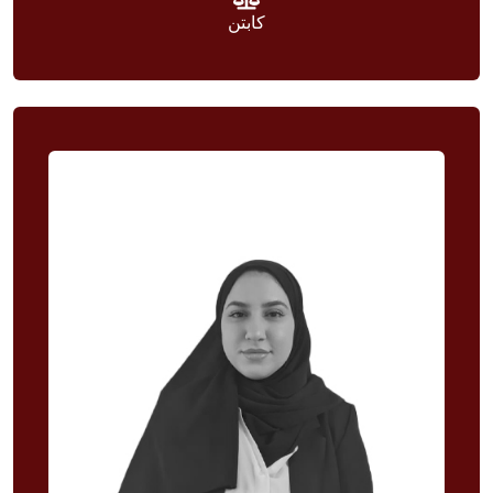
كابتن